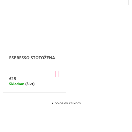
ESPRESSO STOTOŽENA
DO
KOŠÍKA
€15
Skladom
(3 ks)
7
položiek celkom
O
V
L
Á
D