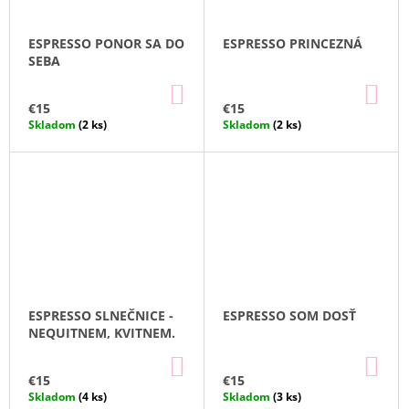
M
E
ESPRESSO PONOR SA DO
ESPRESSO PRINCEZNÁ
SEBA
MISKA
DO
DO
CITRÓN
KOŠÍKA
KO
€15
€15
€20
Skladom
(2 ks)
Skladom
(2 ks)
ESPRESSO SLNEČNICE -
ESPRESSO SOM DOSŤ
NEQUITNEM, KVITNEM.
DO
DO
KOŠÍKA
KO
€15
€15
Skladom
(4 ks)
Skladom
(3 ks)