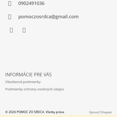
K
Ä
0902491036
Y
T
V
Ý
I
pomoczosrdca@gmail.com
P
E
I
S
U
Facebook
Instagram
INFORMÁCIE PRE VÁS
Všeobecné podmienky
Podmienky ochrany osobných údajov
© 2026 POMOC ZO SRDCA. Všetky práva
Vytvoril Shoptet
vyhradené.