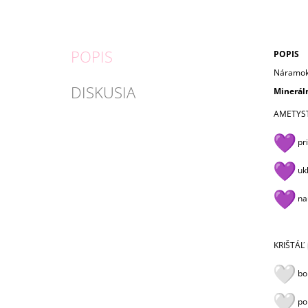
POPIS
POPIS
Náramok 
DISKUSIA
Minerál
AMETYS
pri
ukl
nau
KRIŠTÁĽ
bol
po