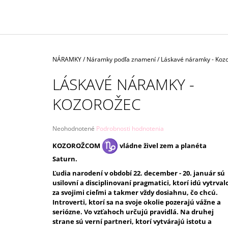
€10
Domov
NÁRAMKY
/
Náramky podľa znamení
/
Láskavé náramky - Koz
LÁSKAVÉ NÁRAMKY -
KOZOROŽEC
Priemerné
Neohodnotené
Podrobnosti hodnotenia
hodnotenie
KOZOROŽCOM
vládne živel zem a planéta
produktu
je
Saturn.
0,0
Ľudia narodení v období 22. december - 20. január sú
z
usilovní a disciplinovaní pragmatici, ktorí idú vytrval
5
hviezdičiek.
za svojimi cieľmi a takmer vždy dosiahnu, čo chcú.
Introverti, ktorí sa na svoje okolie pozerajú vážne a
seriózne. Vo vzťahoch určujú pravidlá. Na druhej
strane sú verní partneri, ktorí vytvárajú istotu a