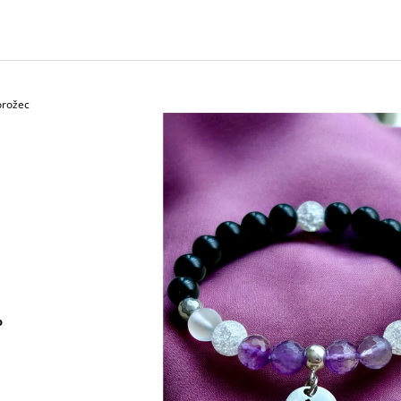
€15
€25
orožec
o