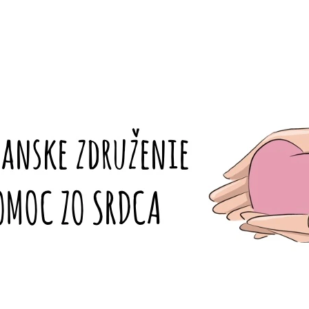
ČO POTREBUJETE NÁJSŤ?
HĽADAŤ
ODPORÚČAME
LÁSKAVÉ NÁRAMKY - LA DOLCE VITA
TERMOHRNČEK 