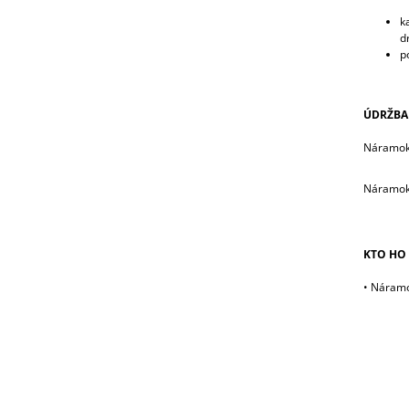
k
d
p
ÚDRŽBA
Náramok o
Náramok 
KTO HO 
• Náramo