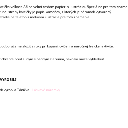
artička veľkosti A6 na veľmi tvrdom papieri s ilustráciou špeciálne pre toto znamen
ruhej strany kartičky je popis kameňov, z ktorých je náramok vytvorený
ozadie na telefón s motívom ilustrácie pre toto znamenie
dporúčame zložiť z ruky pri kúpaní, cvičení a náročnej fyzickej aktivite.
chráňte pred silným slnečným žiarením, nakoľko môže vyblednúť.
VYROBIL?
k vyrobila Tánička -
Láskavé náramky