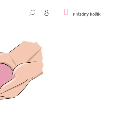
NÁKUPNÝ
HĽADAŤ
KOŠÍK
Prázdny košík
PRIHLÁSENIE
Nasledujúce
SLNEČNICE