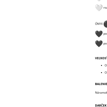
roz
ÓNYX
pos
pom
VEĽKOS
O
O
BALENI
Náramok
DARČEK