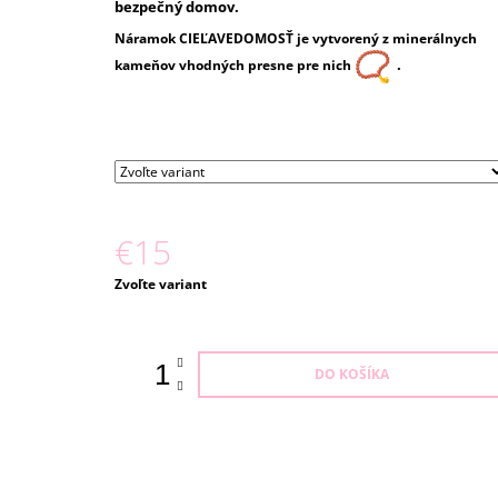
bezpečný domov.
Náramok CIEĽAVEDOMOSŤ je vytvorený z minerálnych
.
kameňov vhodných presne pre nich
€15
Jednotková
Zvoľte variant
cena:
DO KOŠÍKA