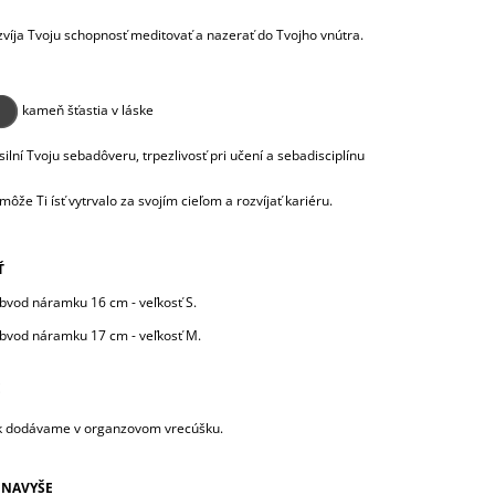
víja Tvoju schopnosť meditovať a nazerať do Tvojho vnútra.
️ kameň šťastia v láske
ilní Tvoju sebadôveru, trpezlivosť pri učení a sebadisciplínu
ôže Ti ísť vytrvalo za svojím cieľom a rozvíjať kariéru.
Ť
bvod náramku 16 cm - veľkosť S.
bvod náramku 17 cm - veľkosť M.
E
 dodávame v organzovom vrecúšku.
 NAVYŠE