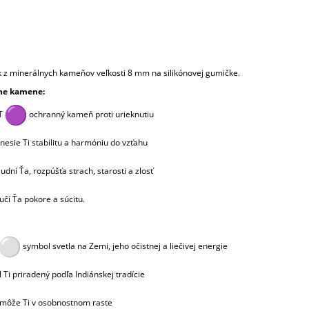
z minerálnych kameňov veľkosti 8 mm na silikónovej gumičke.
ne kamene:
T
ochranný kameň proti urieknutiu
nesie Ti stabilitu a harmóniu do vzťahu
udní Ťa, rozpúšťa strach, starosti a zlosť
čí Ťa pokore a súcitu.
symbol svetla na Zemi, jeho očistnej a liečivej energie
 Ti priradený podľa Indiánskej tradície
môže Ti v osobnostnom raste