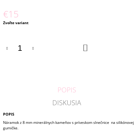
€15
Jednotková
Zvoľte variant
cena:
DO
KOŠÍKA
POPIS
DISKUSIA
POPIS
Náramok z 8 mm minerálnych kameňov s príveskom slnečnice na silikónovej
gumičke.