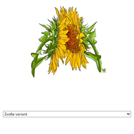
M
E
TERMOHRNČEK
CITRÓN
€25