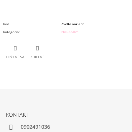
Kód
Zvoľte variant
Kategória
:
NÁRAMKY
OPÝTAŤ SA
ZDIEĽAŤ
Z
Á
KONTAKT
P
Ä
0902491036