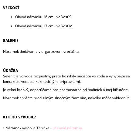
VEĽKOSŤ
Obvod náramku 16 cm - veľkosť S.
Obvod náramku 17 cm - veľkosť M.
BALENIE
Náramok dodávame v organzovom vrecúšku.
ÚDRŽBA
Selenit je vo vode rozpustný, preto ho nikdy nečistite vo vode a vyhýbajte sa
kontaktu s vodou a kozmetickými prípravkami.
Je veľmi krehký, odporúčame nosiť samostatne od hodiniek a inej bižutérie.
Náramok chráňte pred silným slnečným žiarením, nakoľko môže vyblednúť.
KTO HO VYROBIL?
• Náramok vyrobila Tánička -
Láskavé náramky