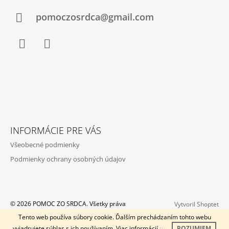
T
I
pomoczosrdca@gmail.com
E
Facebook
Instagram
INFORMÁCIE PRE VÁS
Všeobecné podmienky
Podmienky ochrany osobných údajov
© 2026 POMOC ZO SRDCA. Všetky práva
Vytvoril Shoptet
vyhradené.
Tento web používa súbory cookie. Ďalším prechádzaním tohto webu
vyjadrujete súhlas s ich používaním. Viac informácií
tu
.
ROZUMIEM