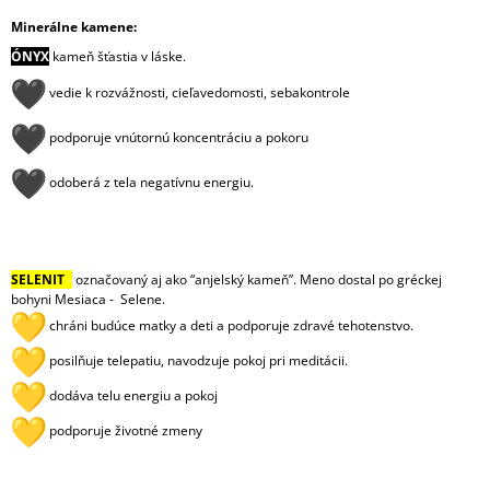
Minerálne kamene:
ÓNYX
kameň šťastia v láske.
vedie k rozvážnosti, cieľavedomosti, sebakontrole
podporuje vnútornú koncentráciu a pokoru
odoberá z tela negatívnu energiu.
SELENIT
-
označovaný aj ako “anjelský kameň”. Meno dostal po gréckej
bohyni Mesiaca - Selene.
chráni budúce matky a deti a podporuje zdravé tehotenstvo.
posilňuje telepatiu, navodzuje pokoj pri meditácii.
dodáva telu energiu a pokoj
podporuje životné zmeny