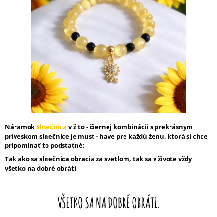
5
Á
hviezdičiek.
J
S
Ť
?
HĽADAŤ
Náramok
Slnečnica
v žlto - čiernej kombinácii s prekrásnym
príveskom slnečnice je must - have pre každú ženu, ktorá si chce
pripomínať to podstatné:
O
Tak ako sa slnečnica obracia za svetlom, tak sa v živote vždy
D
všetko na dobré obráti.
P
O
R
Ú
Č
A