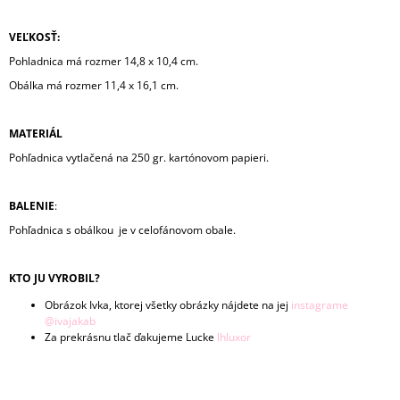
VEĽKOSŤ:
Pohladnica má rozmer 14,8 x 10,4 cm.
Obálka má rozmer 11,4 x 16,1 cm.
MATERIÁL
Pohľadnica vytlačená na 250 gr. kartónovom papieri.
BALENIE
:
Pohľadnica s obálkou je v celofánovom obale.
KTO JU VYROBIL?
Obrázok Ivka, ktorej všetky obrázky nájdete na jej
instagrame
@ivajakab
Za prekrásnu tlač ďakujeme Lucke
lhluxor