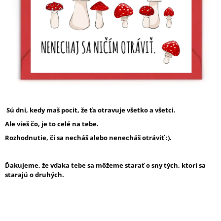
Á
J
S
Ť
?
Sú dni, kedy maš pocit, že ťa otravuje všetko a všetci.
HĽADAŤ
Ale vieš čo, je to celé na tebe.
Rozhodnutie, či sa necháš alebo nenecháš otráviť :).
O
D
Ďakujeme, že vďaka tebe sa môžeme starať o sny tých, ktorí sa
P
starajú o druhých.
O
R
Ú
Č
A