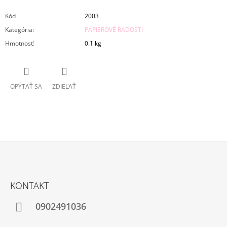
Kód
2003
Kategória
:
PAPIEROVÉ RADOSTI
Hmotnosť
:
0.1 kg
OPÝTAŤ SA
ZDIEĽAŤ
Z
Á
KONTAKT
P
Ä
0902491036
T