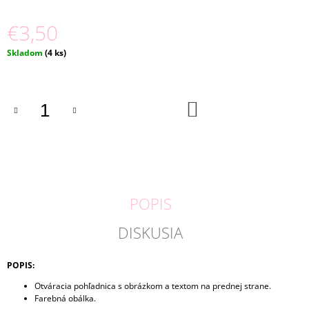
M
E
€3,50
Jednotková
Skladom
(4 ks)
TERMOHRNČEK
cena:
PRINCEZNÁ
€25
DO
KOŠÍKA
POPIS
DISKUSIA
POPIS:
Otváracia pohľadnica s obrázkom a textom na prednej strane.
Farebná obálka.