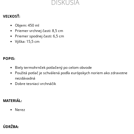
DISKUSIA
VEĽKOSŤ:
Objem: 450 ml
Priemer vrchnej časti: 8,5 cm
Priemer spodnej časti: 6,5 cm
Výška: 15,5 cm
POPIS:
Biely termohrnček potlačený po celom obvode
Použitá potlač je schválená podľa európskych noriem ako zdravotne
nezdávadná
Dobre tesniaci vrchnáčik
MATERIÁL:
Nerez
ÚDRŽBA: