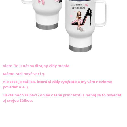
Á
J
S
Ť
?
HĽADAŤ
Viete, že u nás sa dizajny vždy menia.
Máme radi nové veci :).
Ale toto je stálica, ktorú si vždy vypýtate a my vám nevieme
povedať nie :).
O
D
Takže nech sa páči - objav v sebe princeznú a neboj sa to povedať
P
aj svojou šálkou.
O
R
Ú
Č
A