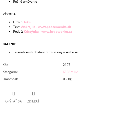
Ručné umývanie
VÝROBA:
Dizajn:
Ivka
Text:
Andrejka - www.peacemenka.sk
Potlač:
Kristýnka - www.hrdetvorim.cz
BALENIE:
Termohrnček dostanete zabalený v krabičke.
Kód
2127
Kategória
:
KERAMIKA
Hmotnosť
:
0.2 kg
OPÝTAŤ SA
ZDIEĽAŤ