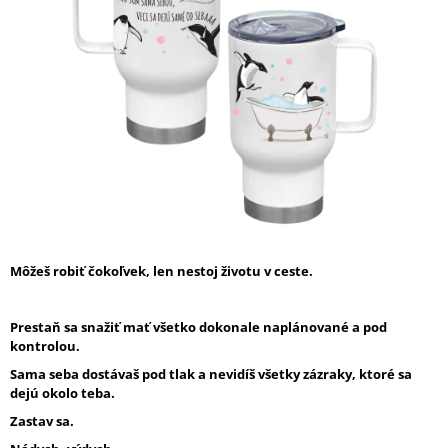
5
Á
hviezdičiek.
J
S
Ť
?
HĽADAŤ
Môžeš robiť čokoľvek, len nestoj životu v ceste.
O
Prestaň sa snažiť mať všetko dokonale naplánované a pod
D
kontrolou.
P
O
Sama seba dostávaš pod tlak a nevidíš všetky zázraky, ktoré sa
R
dejú okolo teba.
Ú
Zastav sa.
Č
A