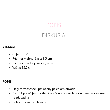
POPIS
DISKUSIA
VEĽKOSŤ:
Objem: 450 ml
Priemer vrchnej časti: 8,5 cm
Priemer spodnej časti: 6,5 cm
Výška: 15,5 cm
POPIS:
Biely termohrnček potlačený po celom obvode
Použitá potlač je schválená podľa európskych noriem ako zdravotne
nezdávadná
Dobre tesniaci vrchnáčik