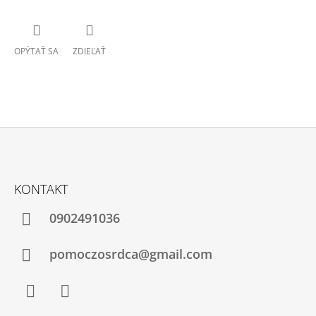
OPÝTAŤ SA
ZDIEĽAŤ
Z
Á
KONTAKT
P
Ä
0902491036
T
I
pomoczosrdca@gmail.com
E
Facebook
Instagram