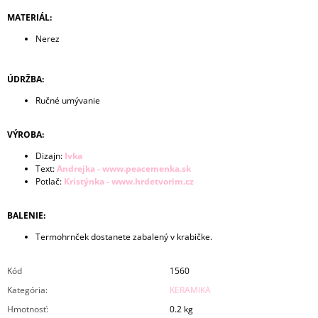
MATERIÁL:
Nerez
ÚDRŽBA:
Ručné umývanie
VÝROBA:
Dizajn:
Ivka
Text:
Andrejka - www.peacemenka.sk
Potlač:
Kristýnka - www.hrdetvorim.cz
BALENIE:
Termohrnček dostanete zabalený v krabičke.
Kód
1560
Kategória
:
KERAMIKA
Hmotnosť
:
0.2 kg