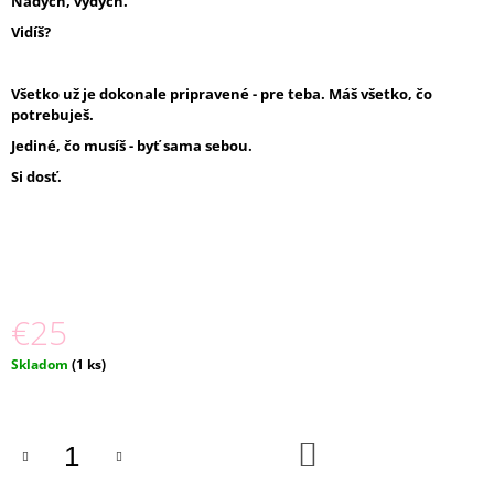
Nádych, výdych.
M
Vidíš?
E
LÁSKAVÉ
Všetko už je dokonale pripravené - pre teba. Máš všetko, čo
NÁRAMKY
potrebuješ.
-
LA
Jediné, čo musíš - byť sama sebou.
DOLCE
Si dosť.
VITA
€15
€25
Jednotková
Skladom
(1 ks)
cena:
DO
KOŠÍKA