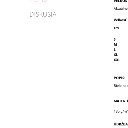
VEĽKOS
Aktuálne 
DISKUSIA
Veľkosť
cm
S
M
L
XL
XXL
POPIS:
Biele nep
MATERIÁ
185 g/m²
ÚDRŽBA