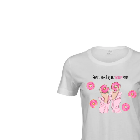
€15
€25