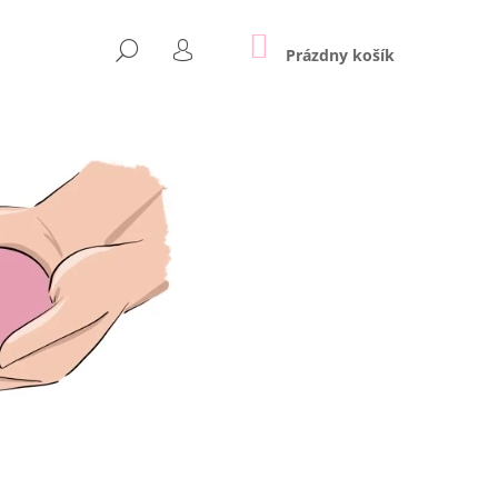
NÁKUPNÝ
HĽADAŤ
KOŠÍK
Prázdny košík
PRIHLÁSENIE
Nasledujúce
SLNEČNICE