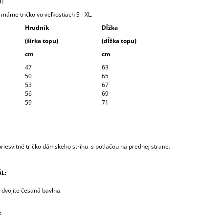
Ť:
máme tričko vo veľkostiach S - XL.
Hrudník
Dĺžka
(šírka topu)
(dĺžka topu)
cm
cm
47
63
50
65
53
67
56
69
59
71
riesvitné tričko dámskeho strihu s potlačou na prednej strane.
L:
 dvojite česaná bavlna.
: