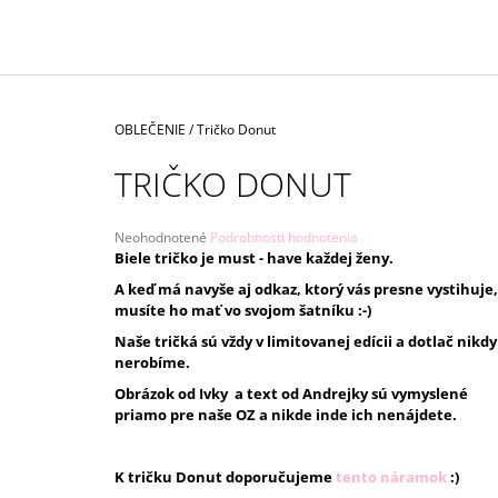
€10
Domov
OBLEČENIE
/
Tričko Donut
TRIČKO DONUT
Priemerné
Neohodnotené
Podrobnosti hodnotenia
hodnotenie
Biele tričko je must - have každej ženy.
produktu
A keď má navyše aj odkaz, ktorý vás presne vystihuje,
je
musíte ho mať vo svojom šatníku :-)
0,0
z
Naše tričká sú vždy v limitovanej edícii a dotlač nikdy
5
nerobíme.
hviezdičiek.
Obrázok od Ivky a text od Andrejky sú vymyslené
priamo pre naše OZ a nikde inde ich nenájdete.
K tričku Donut doporučujeme
tento náramok
:)