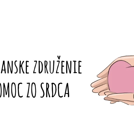
ČO POTREBUJETE NÁJSŤ?
HĽADAŤ
HĽADAŤ
ODPORÚČAME
LÁSKAVÉ NÁRAMKY - LA DOLCE VITA
TERMOHRNČEK 