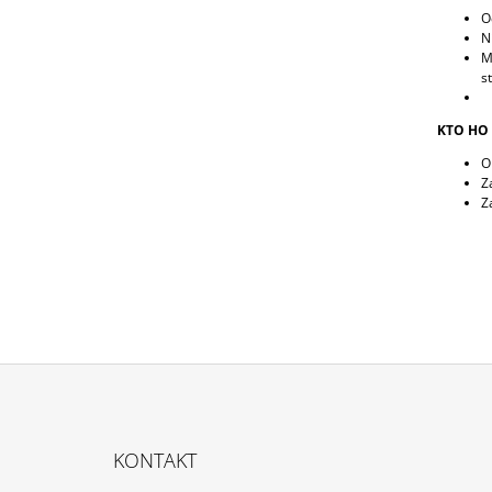
O
N
M
s
KTO HO 
O
Z
Z
Z
Á
KONTAKT
P