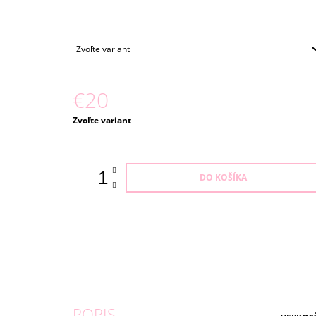
€20
Jednotková
Zvoľte variant
cena:
DO KOŠÍKA
POPIS