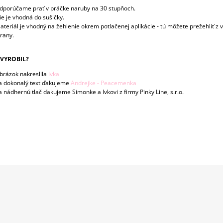
dporúčame prať v práčke naruby na 30 stupňoch.
ie je vhodná do sušičky.
ateriál je vhodný na žehlenie okrem potlačenej aplikácie - tú môžete prežehliť z 
trany.
VYROBIL?
brázok nakreslila
Ivka
a dokonalý text ďakujeme
Andrejke - Peacemenka
a nádhernú tlač ďakujeme Simonke a Ivkovi z firmy Pinky Line, s.r.o.