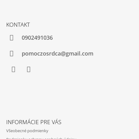
Á
Z
J
Á
S
KONTAKT
P
Ť
Ä
0902491036
?
T
I
pomoczosrdca@gmail.com
E
HĽADAŤ
Facebook
Instagram
O
D
P
O
R
INFORMÁCIE PRE VÁS
Ú
Všeobecné podmienky
Č
A